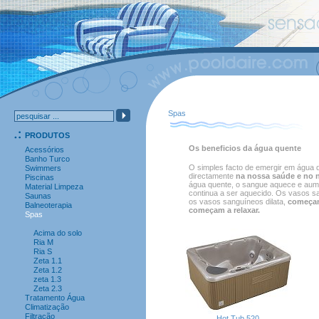
Spas
PRODUTOS
Os beneficios da água quente
Acessórios
Banho Turco
O simples facto de emergir em água
Swimmers
directamente
na nossa saúde e no n
Piscinas
água quente, o sangue aquece e aume
Material Limpeza
continua a ser aquecido. Os vasos s
Saunas
os vasos sanguíneos dilata,
começam
Balneoterapia
começam a relaxar.
Spas
Acima do solo
Ria M
Ria S
Zeta 1.1
Zeta 1.2
zeta 1.3
Zeta 2.3
Tratamento Água
Climatização
Filtração
Hot Tub 520