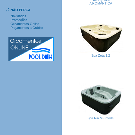
A ROMÂNTICA
NÃO PERCA
Novidades
Promoções
Orcamentos Online
Pagamentos a Crédito
Spa Zeta 1.2
Spa Ria M - model