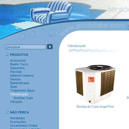
Climatização
PRODUTOS
Acessórios
Banho Turco
Swimmers
Piscinas
Material Limpeza
Saunas
Balneoterapia
Spas
Tratamento Água
Climatização
B
Bombas Calor
Filtração
Bomba de Calor Angel Fire
NÃO PERCA
Novidades
Promoções
Orcamentos Online